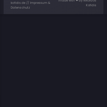
made with ❤ by Nikolaos
kofidis.de //
Impressum &
Kofidis
Datenschutz