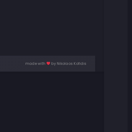
made with
by Nikolaos Kofidis