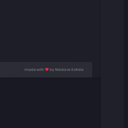
made with
by Nikolaos Kofidis