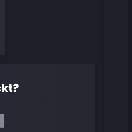
ckt?
!