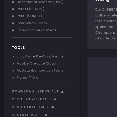
Bachelor of Science (Bsc.)
PSPO I (SCRUM)
Der DIGIBEAT
aufbereitet
PSM I (SCRUM)
Lerninhalte
Interaction Room
spannende I
Fitnesstrainer C-Lizenz
Champions d
ist außerde
TOOLS
Jira, Azure DevOps, Asana
Adobe Creative Cloud
AI, Data & Innovation Tools
Figma / Miro
DOWNLOAD LEBENSLAUF
PSPO I CERTIFICATE
PSM I CERTIFICATE
IR CERTIFICATE