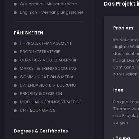
Das Projekt 
Griechisch - Muttersprache
Englisch - Verhandlungssicher
Problem
FÄHIGKEITEN
Im Netz und
IT-PROJEKTMANAGEMENT
digitale Wel
PRODUKTSTRATEGIE
dass nicht n
CHANGE & AGILE LEADERSHIP
Kanal. Das 
vom Kanal v
MARKET & TREND SCOUTING
zu visuellen
COMMUNICATION & MEDIA
DATENBASIERTE STEUERUNG
Idee
PRIORITY & DECISION
MODULARISIERUNGSSTRATEGIE
Ein qualitat
Themen von A
UNIT ECONOMICS
und Projektb
sorgen.
Degrees & Certificates
Lösung